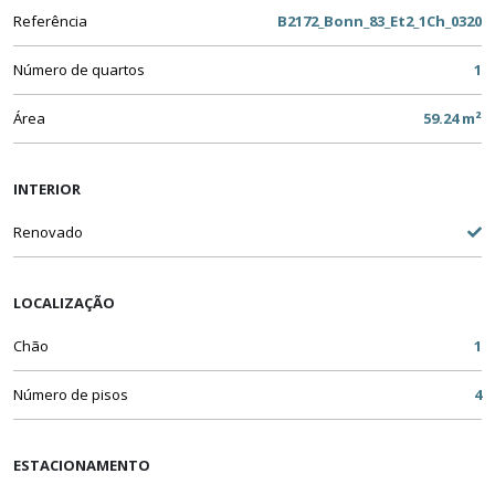
Referência
B2172_Bonn_83_Et2_1Ch_0320
Número de quartos
1
Área
59.24 m²
INTERIOR
Renovado
LOCALIZAÇÃO
Chão
1
Número de pisos
4
ESTACIONAMENTO