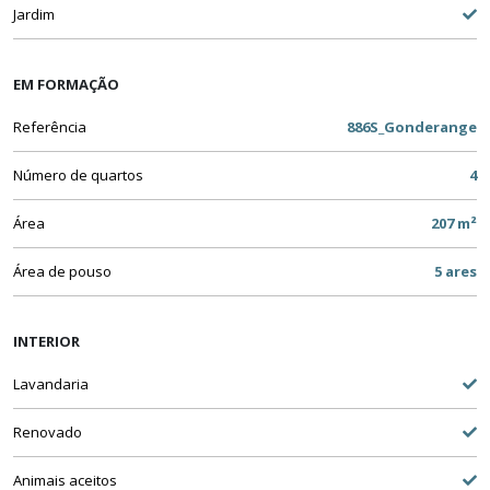
Jardim
EM FORMAÇÃO
Referência
886S_Gonderange
Número de quartos
4
Área
207 m²
Área de pouso
5 ares
INTERIOR
Lavandaria
Renovado
Animais aceitos