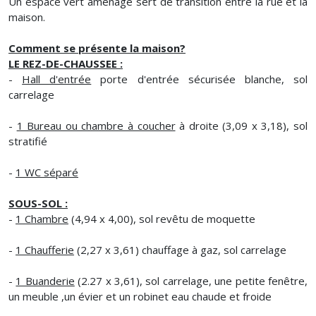
Un espace vert aménagé sert de transition entre la rue et la
maison.
Comment se présente la maison?
LE REZ-DE-CHAUSSEE :
-
Hall d'entrée
porte d'entrée sécurisée blanche, sol
carrelage
-
1 Bureau ou chambre à coucher
à droite (3,09 x 3,18), sol
stratifié
-
1 WC séparé
SOUS-SOL :
-
1 Chambre
(4,94 x 4,00), sol revêtu de moquette
-
1 Chaufferie
(2,27 x 3,61) chauffage à gaz, sol carrelage
-
1 Buanderie
(2.27 x 3,61), sol carrelage, une petite fenêtre,
un meuble ,un évier et un robinet eau chaude et froide