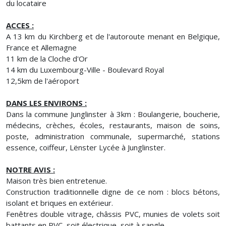
du locataire
ACCES :
A 13 km du Kirchberg et de l'autoroute menant en Belgique,
France et Allemagne
11 km de la Cloche d'Or
14 km du Luxembourg-Ville - Boulevard Royal
12,5km de l'aéroport
DANS LES ENVIRONS :
Dans la commune Junglinster à 3km : Boulangerie, boucherie,
médecins, crèches, écoles, restaurants, maison de soins,
poste, administration communale, supermarché, stations
essence, coiffeur, Lënster Lycée à Junglinster.
NOTRE AVIS :
Maison très bien entretenue.
Construction traditionnelle digne de ce nom : blocs bétons,
isolant et briques en extérieur.
Fenêtres double vitrage, châssis PVC, munies de volets soit
battants en PVC, soit électrique, soit à sangle.