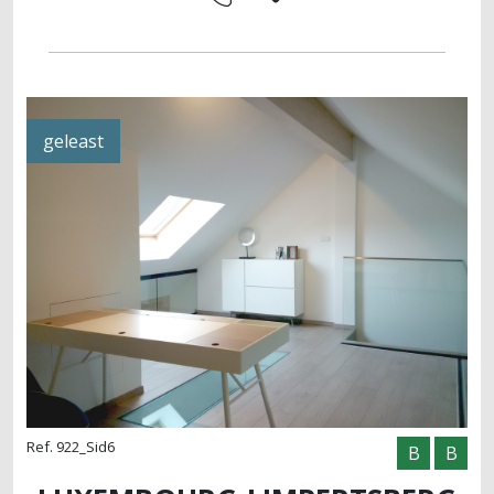
geleast
Ref. 922_Sid6
B
B