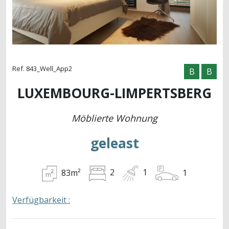
Ref. 843_Well_App2
B
B
LUXEMBOURG-LIMPERTSBERG
Möblierte Wohnung
geleast
83m²
2
1
1
Verfügbarkeit :