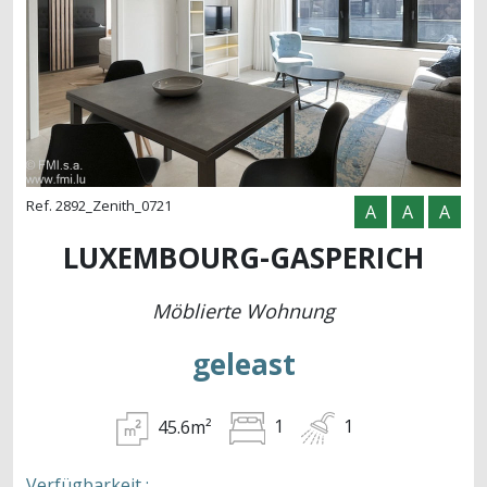
Ref. 2892_Zenith_0721
A
A
A
LUXEMBOURG-GASPERICH
Möblierte Wohnung
geleast
45.6m²
1
1
Verfügbarkeit :