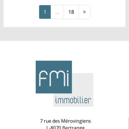
1
…
18
>
7 rue des Mérovingiens
L-8070 Bertrange