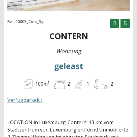
Ref. 2000S_Cont_Syr
B
B
CONTERN
Wohnung
geleast
100m²
2
1
2
Verfügbarkeit :
LOCATION in Luxemburg-Contern! 13 km vom
Stadtzentrum von Luxemburg entfernt! Unmöblierte
2-Zimmer-Wohnung im obersten Stockwerk, mit