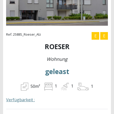
Ref. 2588S_Roeser_Alz
E
E
ROESER
Wohnung
geleast
50m²
1
1
1
Verfügbarkeit :