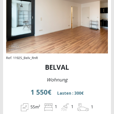
Ref. 1192S_Belv_RnR
BELVAL
Wohnung
1 550€
Lasten : 300€
55m²
1
1
1