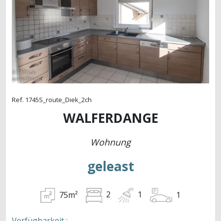
Ref. 1745S_route_Diek_2ch
WALFERDANGE
Wohnung
geleast
75m²
2
1
1
Verfügbarkeit :