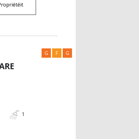
Propriétéit
G
F
G
ARE
1