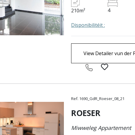
4
210m²
Disponibilitéit :
View Detailer vun der 
Ref. 1690_GdR_Roeser_08_21
ROESER
Miwweleg Appartement