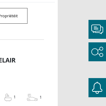
Propriétéit
ELAIR
1
1