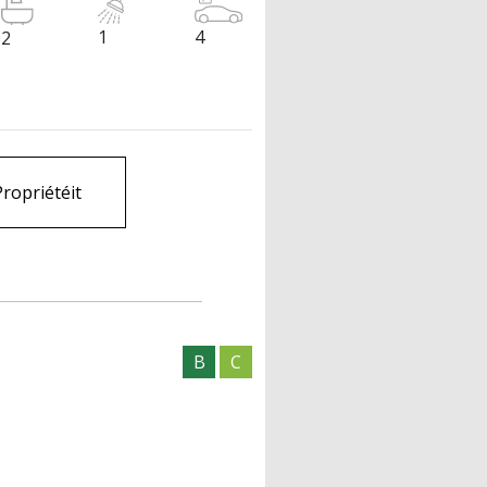
1
4
2
Propriétéit
B
C