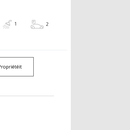
1
2
Propriétéit