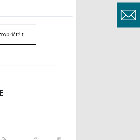
Propriétéit
E