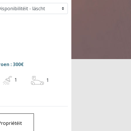
oen : 300€
1
1
Propriétéit