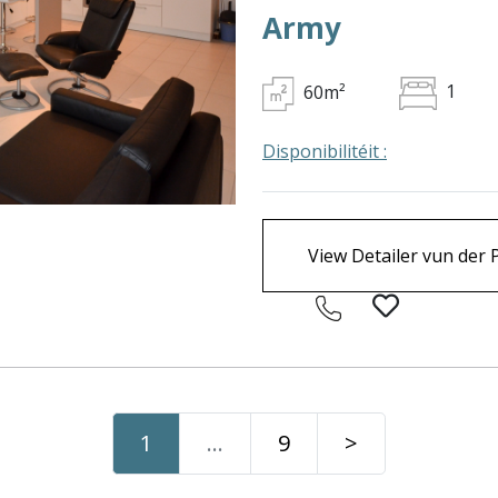
Army
60m²
1
Disponibilitéit :
View Detailer vun der 
1
…
9
>