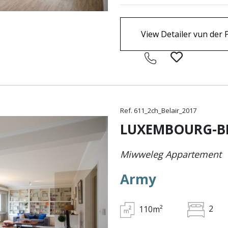
View Detailer vun der 
Ref. 611_2ch_Belair_2017
LUXEMBOURG-B
Miwweleg Appartement
Army
110m²
2