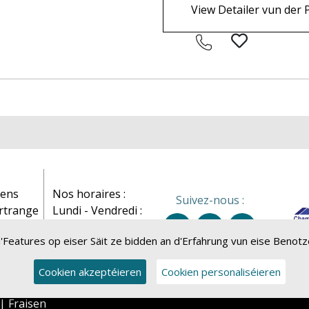
View Detailer vun der 
iens
Nos horaires :
Suivez-nous :
rtrange
Lundi - Vendredi :
2 24 83
9h - 18h
 d'Features op eiser Säit ze bidden an d'Erfahrung vun eise Beno
Samedi : Sur RDV
.lu
Cookien akzeptéieren
Cookien personaliséieren
|
Fraisen