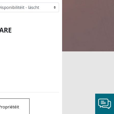
e
ARE
Propriétéit