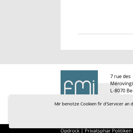
7 rue des
Méroving
L-8070 Be
Tel. : +35
Mir benotze Cookien fir d'Servicer an
24 1
info@fmi
Opdrock
|
Privatsphär Politiken