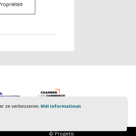
Propriétéit
tzer ze verbesseren.
Méi Informatioun
©
Progetis