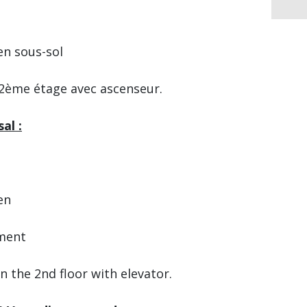
n sous-sol
 2ème étage avec ascenseur.
al :
en
ement
 the 2nd floor with elevator.