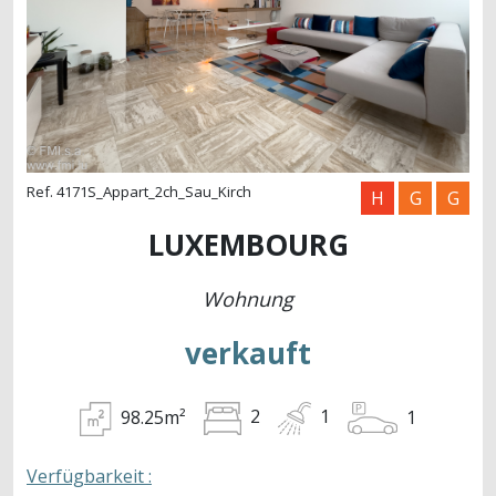
Ref. 4171S_Appart_2ch_Sau_Kirch
H
G
G
LUXEMBOURG
Wohnung
verkauft
98.25m²
2
1
1
Verfügbarkeit :