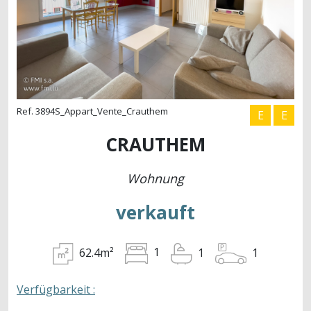
Ref. 3894S_Appart_Vente_Crauthem
E
E
CRAUTHEM
Wohnung
verkauft
62.4m²
1
1
1
Verfügbarkeit :