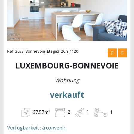
Ref. 2633_Bonnevoie_Etage2_2Ch_1120
F
F
LUXEMBOURG-BONNEVOIE
Wohnung
verkauft
67.57m²
2
1
1
Verfügbarkeit : à convenir