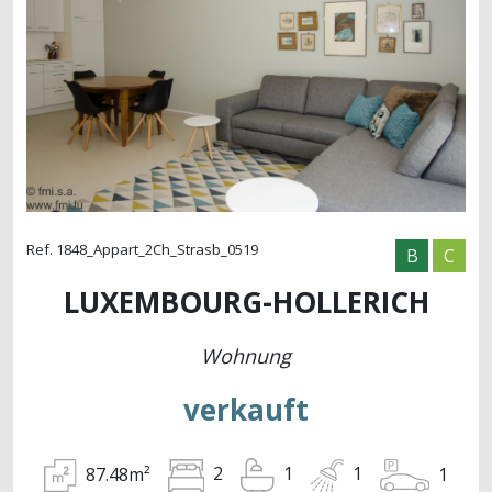
Ref. 1848_Appart_2Ch_Strasb_0519
B
C
LUXEMBOURG-HOLLERICH
Wohnung
verkauft
87.48m²
1
2
1
1