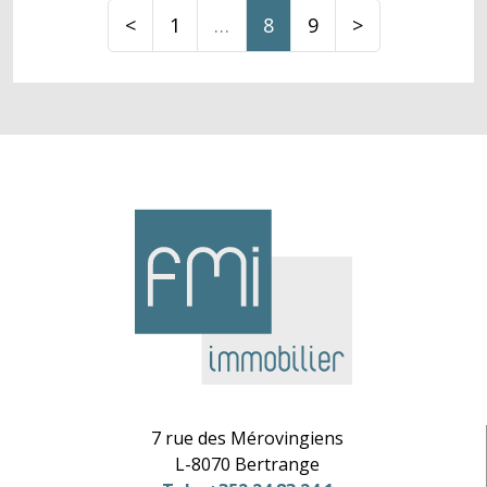
<
1
…
8
9
>
7 rue des Mérovingiens
L-8070 Bertrange