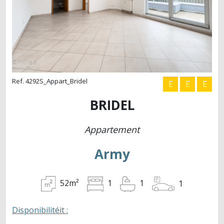
Ref. 4292S_Appart_Bridel
E
E
E
BRIDEL
Appartement
Army
52m²
1
1
1
Disponibilitéit :