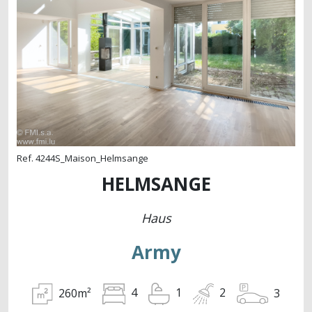
Ref. 4244S_Maison_Helmsange
HELMSANGE
Haus
Army
260m²
3
4
1
2