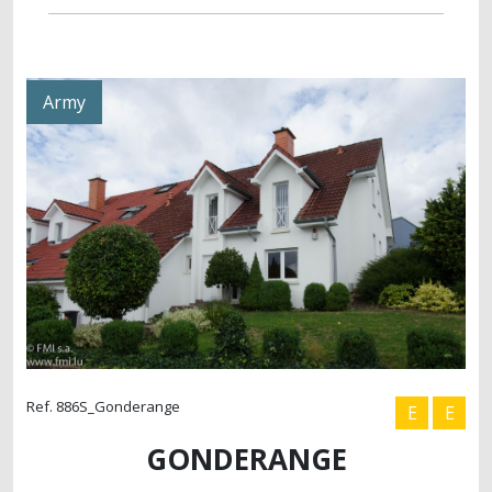
Army
Ref. 886S_Gonderange
E
E
GONDERANGE