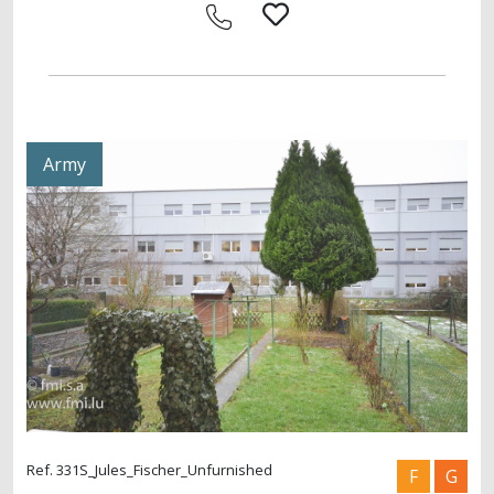
Army
Ref. 331S_Jules_Fischer_Unfurnished
F
G