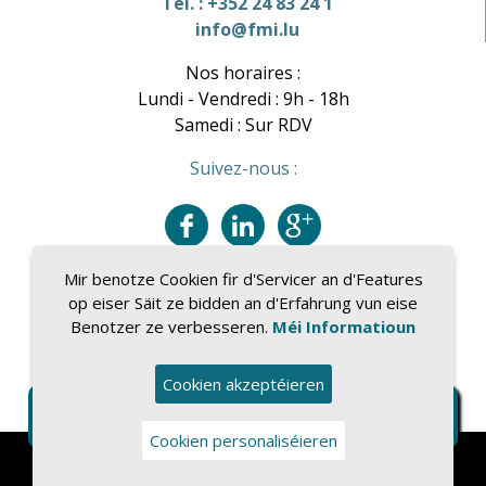
Tel. : +352 24 83 24 1
info@fmi.lu
Nos horaires :
Lundi - Vendredi : 9h - 18h
Samedi : Sur RDV
Suivez-nous :
Mir benotze Cookien fir d'Servicer an d'Features
op eiser Säit ze bidden an d'Erfahrung vun eise
Benotzer ze verbesseren.
Méi Informatioun
Cookien akzeptéieren
Cookien personaliséieren
Opdrock
|
Privatsphär Politiken
|
Fraisen